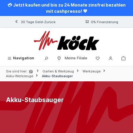
💳 Jetzt kaufen und bis zu 24 Monate zinsfrei bezahlen
alt springen
mit cashpresso! 💙
30 Tage Geld-Zurück
0% Finanzierung
Navigation
Meine Filiale
Sie sind hier:
Garten & Werkzeug
Werkzeuge
Akku-Werkzeuge
Akku-Staubsauger
Akku-Staubsauger