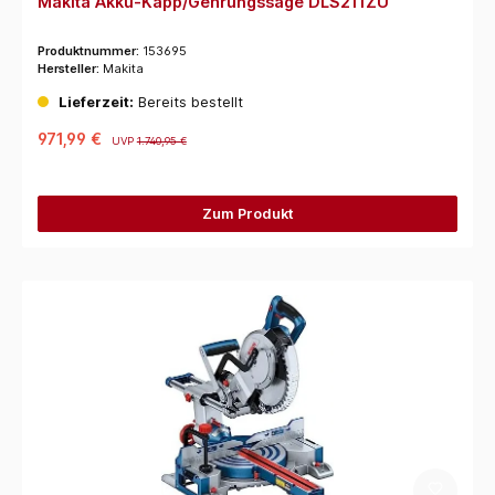
Makita Akku-Kapp/Gehrungssäge DLS211ZU
Produktnummer:
153695
Hersteller:
Makita
Lieferzeit:
Bereits bestellt
971,99 €
UVP
1.740,95 €
Zum Produkt