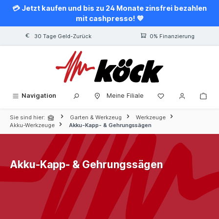
💳 Jetzt kaufen und bis zu 24 Monate zinsfrei bezahlen
alt springen
mit cashpresso! 💙
30 Tage Geld-Zurück
0% Finanzierung
Navigation
Meine Filiale
Sie sind hier:
Garten & Werkzeug
Werkzeuge
Akku-Werkzeuge
Akku-Kapp- & Gehrungssägen
Akku-Kapp- & Gehrungssägen