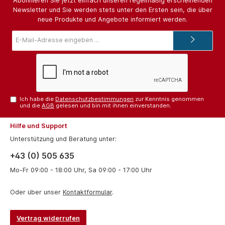
Abonnieren Sie jetzt einfach unseren regelmäßig erscheinenden
Newsletter und Sie werden stets unter den Ersten sein, die über
neue Produkte und Angebote informiert werden.
E-
Mail-
Adresse*
Ich habe die
Datenschutzbestimmungen
zur Kenntnis genommen
und die
AGB
gelesen und bin mit ihnen einverstanden.
Hilfe und Support
Unterstützung und Beratung unter:
+43 (0) 505 635
Mo-Fr 09:00 - 18:00 Uhr, Sa 09:00 - 17:00 Uhr
Oder über unser
Kontaktformular
.
Vertrag widerrufen