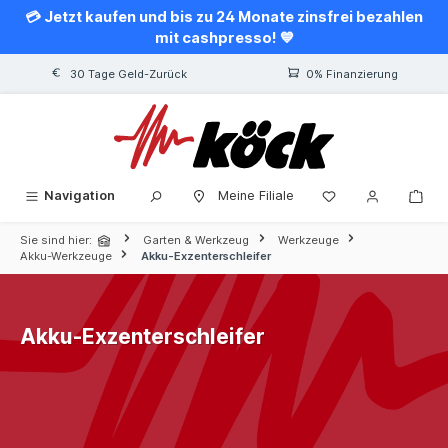
💳 Jetzt kaufen und bis zu 24 Monate zinsfrei bezahlen
alt springen
mit cashpresso! 💙
30 Tage Geld-Zurück
0% Finanzierung
Navigation
Meine Filiale
Sie sind hier:
Garten & Werkzeug
Werkzeuge
Akku-Werkzeuge
Akku-Exzenterschleifer
Akku-Exzenterschleifer