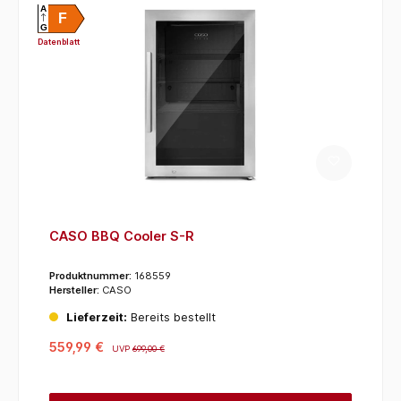
A
F
G
Datenblatt
CASO BBQ Cooler S-R
Produktnummer:
168559
Hersteller:
CASO
Lieferzeit:
Bereits bestellt
559,99 €
UVP
699,00 €