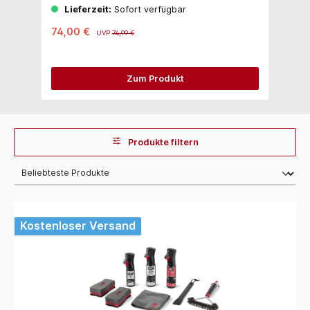
Lieferzeit:
Sofort verfügbar
74,00 €
9,
UVP
74,99 €
Zum Produkt
Produkte filtern
Kostenloser Versand