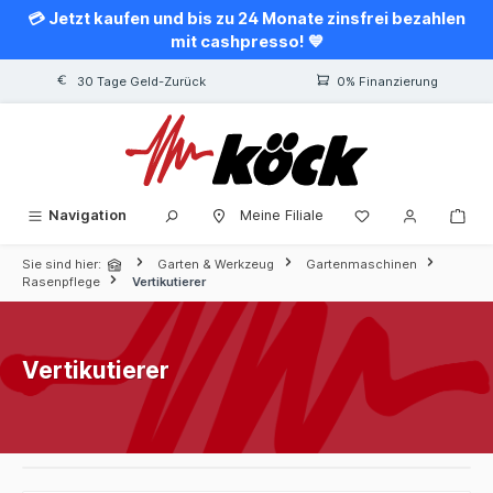
💳 Jetzt kaufen und bis zu 24 Monate zinsfrei bezahlen
alt springen
mit cashpresso! 💙
30 Tage Geld-Zurück
0% Finanzierung
Navigation
Meine Filiale
Sie sind hier:
Garten & Werkzeug
Gartenmaschinen
Rasenpflege
Vertikutierer
Vertikutierer