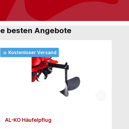
die besten Angebote
Kostenloser Versand
AL-KO Häufelpflug
A
S