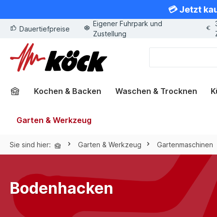
💳 Jetzt ka
springen
Zur Hauptnavigation springen
Eigener Fuhrpark und
Dauertiefpreise
Zustellung
Kochen & Backen
Waschen & Trocknen
K
Garten & Werkzeug
Sie sind hier:
Garten & Werkzeug
Gartenmaschinen
Bodenhacken