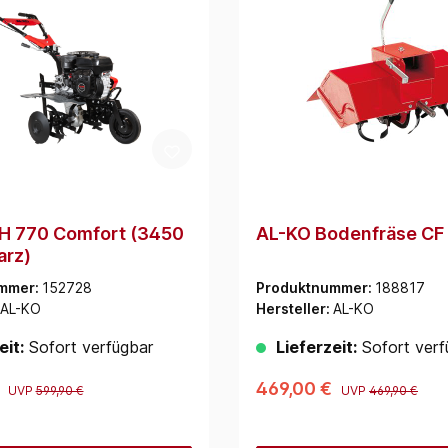
H 770 Comfort (3450
AL-KO Bodenfräse CF
arz)
mmer:
152728
Produktnummer:
188817
AL-KO
Hersteller:
AL-KO
eit:
Sofort verfügbar
Lieferzeit:
Sofort verf
€
469,00 €
UVP
599,90 €
UVP
469,90 €