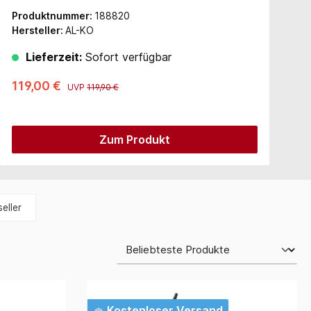
Produktnummer:
188820
P
Hersteller:
AL-KO
H
Lieferzeit:
Sofort verfügbar
119,00 €
4
UVP
119,90 €
Zum Produkt
eller
Kostenloser Versand