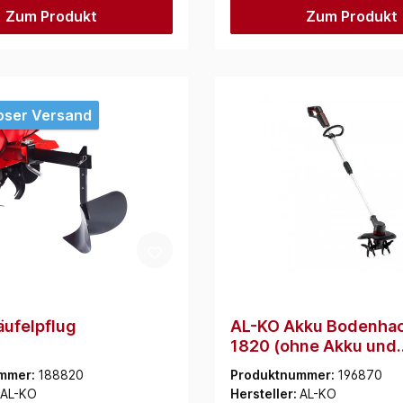
Zum Produkt
Zum Produkt
oser Versand
ufelpflug
AL-KO Akku Bodenha
1820 (ohne Akku und
Ladegerät) (114153)
mmer:
188820
Produktnummer:
196870
AL-KO
Hersteller:
AL-KO