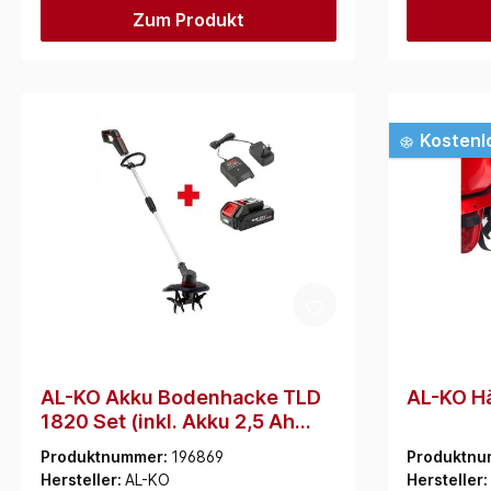
Zum Produkt
Kostenl
AL-KO Akku Bodenhacke TLD
AL-KO Hä
1820 Set (inkl. Akku 2,5 Ah
und Ladegerät C40.6 Li)
Produktnummer:
196869
Produktnu
(114154)
Hersteller:
AL-KO
Hersteller: