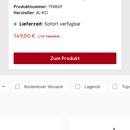
Li) (114154)
Produktnummer:
196869
Hersteller:
AL-KO
Lieferzeit:
Sofort verfügbar
149,00 €
UVP
149,90 €
Zum Produkt
Filter hinzufügen: Versandkostenfrei
Kostenloser Versand
Lagernd
Tops