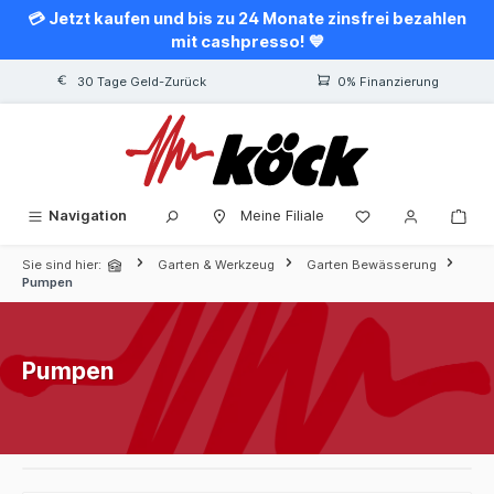
💳 Jetzt kaufen und bis zu 24 Monate zinsfrei bezahlen
alt springen
mit cashpresso! 💙
30 Tage Geld-Zurück
0% Finanzierung
Navigation
Meine Filiale
Sie sind hier:
Garten & Werkzeug
Garten Bewässerung
Pumpen
Pumpen