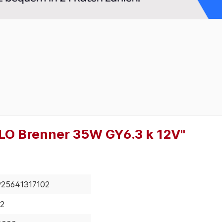
O Brenner 35W GY6.3 k 12V"
925641317102
12