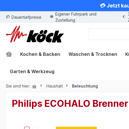
💳 Jetzt ka
springen
Zur Hauptnavigation springen
Eigener Fuhrpark und
Dauertiefpreise
Zustellung
Kochen & Backen
Waschen & Trocknen
K
Garten & Werkzeug
Sie sind hier:
Haushalt
Beleuchtung
Philips ECOHALO Brenner