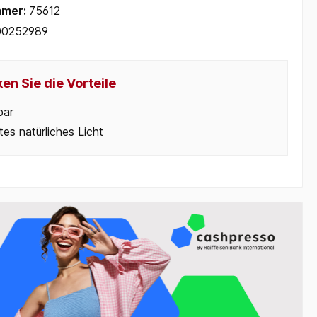
mmer:
75612
00252989
en Sie die Vorteile
bar
ntes natürliches Licht