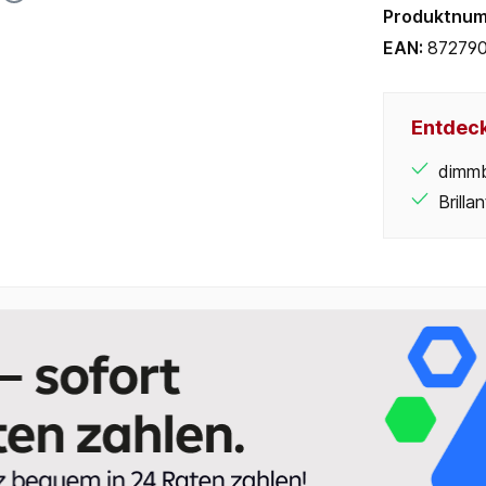
Produktnu
EAN:
87279
Entdeck
dimm
Brilla