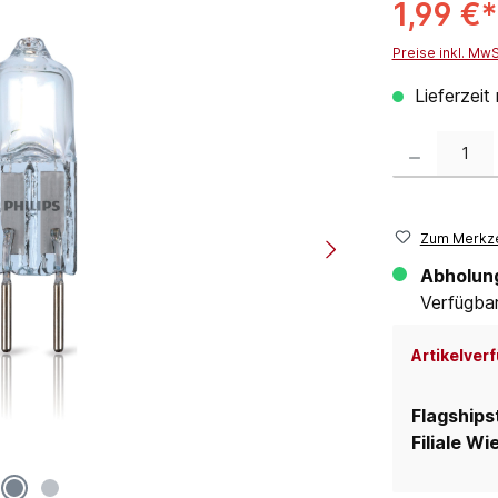
1,99 €*
Preise inkl. Mw
Lieferzeit
Produkt Anzahl:
Zum Merkze
Abholun
Verfügbar 
Artikelverf
Flagships
Filiale Wi