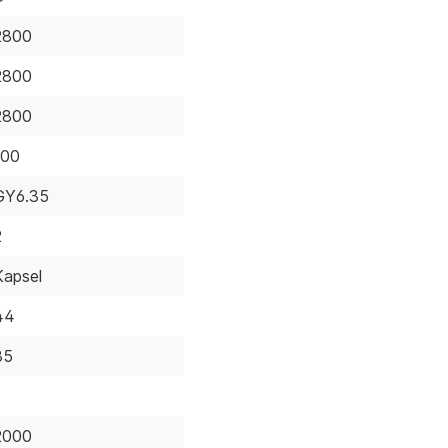
2800
2800
2800
100
GY6.35
2
Kapsel
44
35
2000