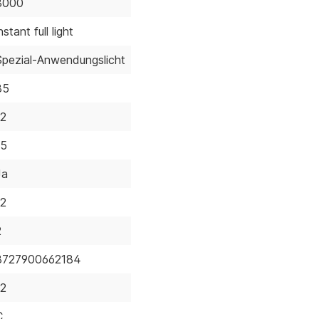
8000
nstant full light
Spezial-Anwendungslicht
35
12
15
Ja
12
2
8727900662184
12
C