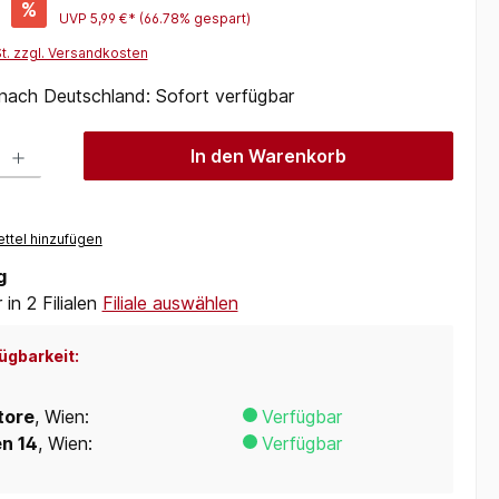
%
UVP
5,99 €*
(66.78% gespart)
St. zzgl. Versandkosten
 nach Deutschland: Sofort verfügbar
 Gib den gewünschten Wert ein oder benutze die Schaltflächen um die Anzah
In den Warenkorb
ttel hinzufügen
g
in 2 Filialen
Filiale auswählen
ügbarkeit:
tore
, Wien:
Verfügbar
en 14
, Wien:
Verfügbar