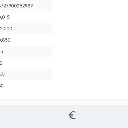
8727900252989
0,015
12.000
0.850
Ja
12
7.1
50