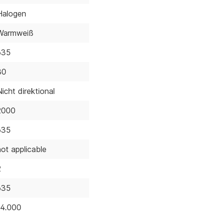
Halogen
Warmweiß
635
80
Nicht direktional
2000
635
not applicable
2
635
14.000