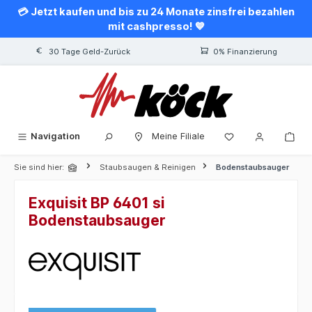
💳 Jetzt kaufen und bis zu 24 Monate zinsfrei bezahlen
alt springen
mit cashpresso! 💙
30 Tage Geld-Zurück
0% Finanzierung
Navigation
Meine Filiale
Sie sind hier:
Staubsaugen & Reinigen
Bodenstaubsauger
Exquisit BP 6401 si
Bodenstaubsauger