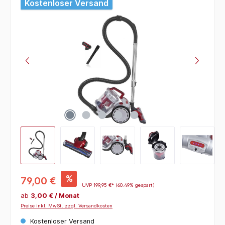
Bildergalerie überspringen
Kostenloser Versand
%
79,00 €
UVP
199,95 €*
(60.49% gespart)
ab
3,00 € / Monat
Preise inkl. MwSt. zzgl. Versandkosten
Kostenloser Versand