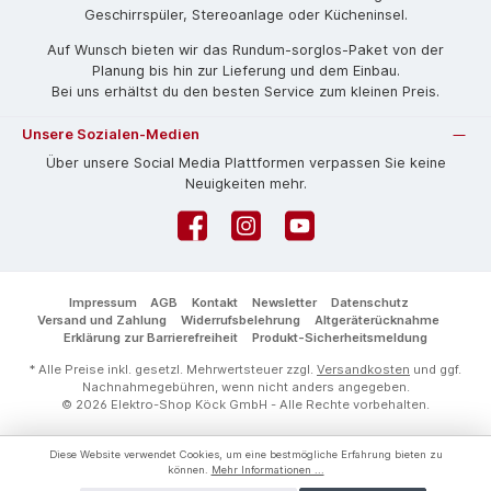
Geschirrspüler, Stereoanlage oder Kücheninsel.
Auf Wunsch bieten wir das Rund­um-sorg­los-Pa­ket von der
Planung bis hin zur Lieferung und dem Einbau.
Bei uns erhältst du den besten Service zum kleinen Preis.
Unsere Sozialen-Medien
Über unsere Social Media Plattformen verpassen Sie keine
Neuigkeiten mehr.
Facebook
Instagram
YouTube
Impressum
AGB
Kontakt
Newsletter
Datenschutz
Versand und Zahlung
Widerrufsbelehrung
Altgeräterücknahme
Erklärung zur Barrierefreiheit
Produkt-Sicherheitsmeldung
* Alle Preise inkl. gesetzl. Mehrwertsteuer zzgl.
Versandkosten
und ggf.
Nachnahmegebühren, wenn nicht anders angegeben.
© 2026 Elektro-Shop Köck GmbH - Alle Rechte vorbehalten.
Diese Website verwendet Cookies, um eine bestmögliche Erfahrung bieten zu
können.
Mehr Informationen ...