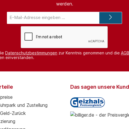
werden.
E-
Mail-
Adresse*
die
Datenschutzbestimmungen
zur Kenntnis genommen und die
AG
nen einverstanden.
teile
Das sagen unsere Kun
preise
Fuhrpark und Zustellung
Geld-Zurück
zierung