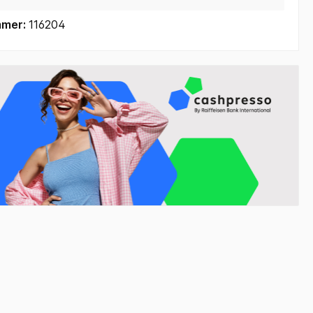
mmer:
116204