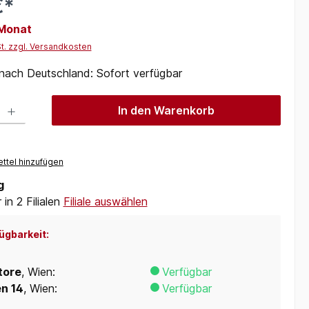
€*
 Monat
St. zzgl. Versandkosten
 nach Deutschland: Sofort verfügbar
 Gib den gewünschten Wert ein oder benutze die Schaltflächen um die Anzah
In den Warenkorb
ttel hinzufügen
g
in 2 Filialen
Filiale auswählen
ügbarkeit:
tore
, Wien:
Verfügbar
en 14
, Wien:
Verfügbar