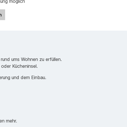
gung möglich
n
 rund ums Wohnen zu erfüllen.
e oder Kücheninsel.
ferung und dem Einbau.
en mehr.