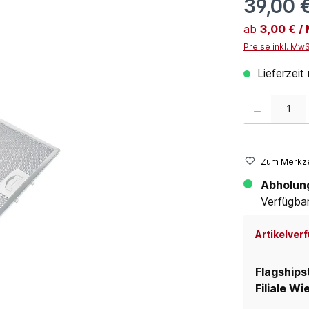
39,00 
ab
3,00 € /
Preise inkl. Mw
Lieferzeit
Produkt Anzahl:
Zum Merkze
Abholun
Verfügbar 
Artikelverf
Flagships
Filiale Wi