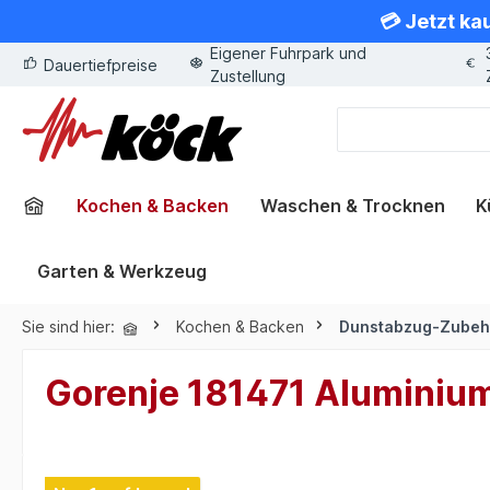
💳 Jetzt ka
springen
Zur Hauptnavigation springen
Eigener Fuhrpark und
Dauertiefpreise
Zustellung
Kochen & Backen
Waschen & Trocknen
K
Garten & Werkzeug
Sie sind hier:
Kochen & Backen
Dunstabzug-Zubeh
Gorenje 181471 Aluminium
Bildergalerie überspringen