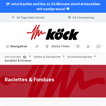
💳 Jetzt kaufen und bis zu 24 Monate zinsfrei bezahlen
alt springen
mit cashpresso! 💙
30 Tage Geld-Zurück
0% Finanzierung
Navigation
Meine Filiale
Sie sind hier:
Kaffee & Kleingeräte
Küchenkleingeräte
Raclettes & Fondues
Raclettes & Fondues