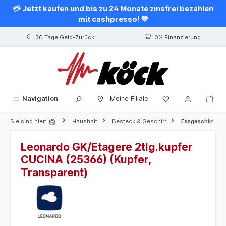
💳 Jetzt kaufen und bis zu 24 Monate zinsfrei bezahlen
alt springen
mit cashpresso! 💙
30 Tage Geld-Zurück
0% Finanzierung
Navigation
Meine Filiale
Sie sind hier:
Haushalt
Besteck & Geschirr
Essgeschirr
Leonardo GK/Etagere 2tlg.kupfer
CUCINA (25366) (Kupfer,
Transparent)