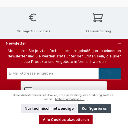
30 Tage Geld-Zurück
0% Finanzierung
Newsletter
Abonnieren Sie jetzt einfach unseren regelmäßig erscheinenden
Newsletter und Sie werden stets unter den Ersten sein, die über
neue Produkte und Angebote informiert werden.
E-
Mail-
Adresse*
Diese Website verwendet Cookies, um eine bestmögliche Erfahrung bieten zu
können.
Mehr Informationen ...
Ich habe die
Datenschutzbestimmungen
zur Kenntnis genommen
Nur technisch notwendige
Konfigurieren
und die
AGB
gelesen und bin mit ihnen einverstanden.
Alle Cookies akzeptieren
Hilfe und Support