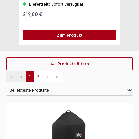
Lieferzeit:
Sofort verfügbar
219,00 €
4
Zum Produkt
Produkte filtern
1
2