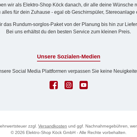
eben wir als Elektro-Shop Köck danach, dir alle deine Wünsche 
u alles für dein Zuhause - egal ob Geschirrspüler, Stereoanlage
r das Rund­um-sorg­los-Pa­ket von der Planung bis hin zur Lief
Bei uns erhältst du den besten Service zum kleinen Preis.
Unsere Sozialen-Medien
nsere Social Media Plattformen verpassen Sie keine Neuigkeite
Facebook
Instagram
YouTube
 Mehrwertsteuer zzgl.
Versandkosten
und ggf. Nachnahmegebühren, wen
© 2026 Elektro-Shop Köck GmbH - Alle Rechte vorbehalten.